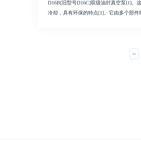
D16B[旧型号D16C]双级油封真空泵[
冷却，具有环保的特点[1]。它由多个部件
‹‹