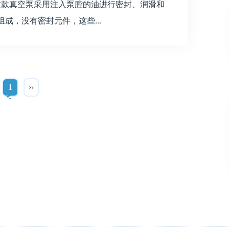
1]。这款真空泵采用注入泵腔的油进行密封、润滑和
组成，没有密封元件，这些...
1
››