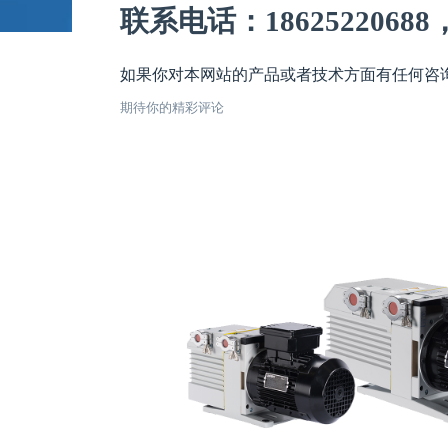
联系电话：1862522068
如果你对本网站的产品或者技术方面有任何咨询，
期待你的精彩评论