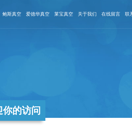
鲍斯真空
爱德华真空
莱宝真空
关于我们
在线留言
联
迎你的访问