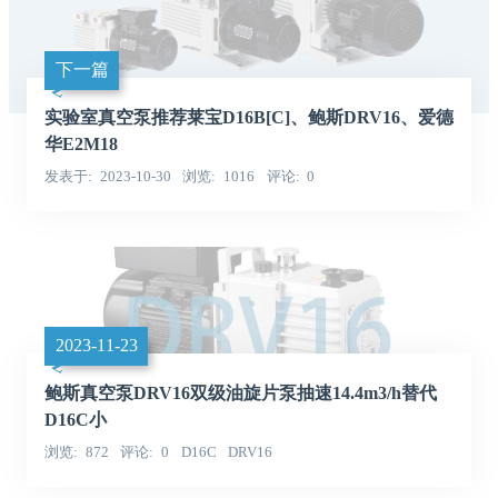
下一篇
实验室真空泵推荐莱宝D16B[C]、鲍斯DRV16、爱德
华E2M18
发表于
2023-10-30
浏览
1016
评论
0
2023-11-23
鲍斯真空泵DRV16双级油旋片泵抽速14.4m3/h替代
D16C小
浏览
872
评论
0
D16C
DRV16