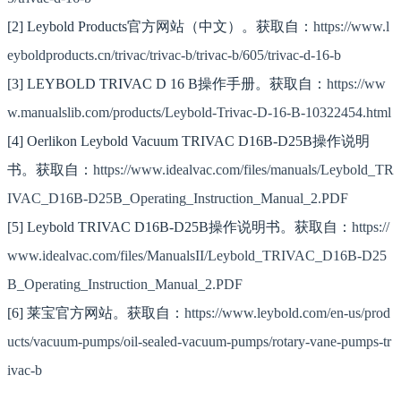
[2] Leybold Products官方网站（中文）。获取自：
https://www.l
eyboldproducts.cn/trivac/trivac-b/trivac-b/605/trivac-d-16-b
[3] LEYBOLD TRIVAC D 16 B操作手册。获取自：
https://ww
w.manualslib.com/products/Leybold-Trivac-D-16-B-10322454.html
[4] Oerlikon Leybold Vacuum TRIVAC D16B-D25B操作说明
书。获取自：
https://www.idealvac.com/files/manuals/Leybold_TR
IVAC_D16B-D25B_Operating_Instruction_Manual_2.PDF
[5] Leybold TRIVAC D16B-D25B操作说明书。获取自：
https://
www.idealvac.com/files/ManualsII/Leybold_TRIVAC_D16B-D25
B_Operating_Instruction_Manual_2.PDF
[6] 莱宝官方网站。获取自：
https://www.leybold.com/en-us/prod
ucts/vacuum-pumps/oil-sealed-vacuum-pumps/rotary-vane-pumps-tr
ivac-b