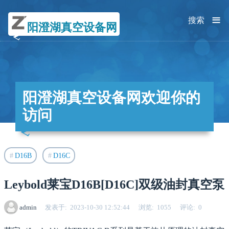
≡
搜索
阳澄湖真空设备网
阳澄湖真空设备网欢迎你的
访问
D16B
D16C
Leybold莱宝D16B[D16C]双级油封真空泵
admin
发表于
2023-10-30 12:52:44
浏览
1055
评论
0