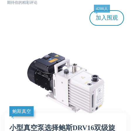
期待你的精彩评论
4286人
加入
围观
鲍斯真空
小型真空泵选择鲍斯DRV16双级旋