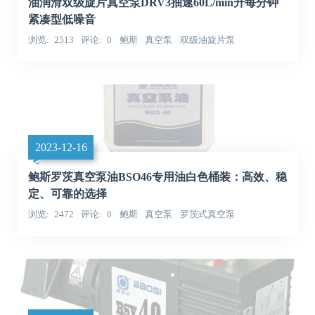
油润滑双级旋片真空泵DRV3抽速60L/min升每分钟
紧凑型低噪音
浏览
2513
评论
0
鲍斯
真空泵
双级油旋片泵
2023-12-16
鲍斯罗茨真空泵油BSO46专用油白色桶装：高效、稳
定、可靠的选择
浏览
2472
评论
0
鲍斯
真空泵
罗茨式真空泵