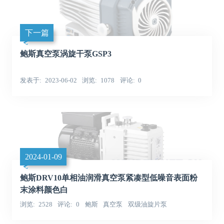
下一篇
鲍斯真空泵涡旋干泵GSP3
发表于
2023-06-02
浏览
1078
评论
0
2024-01-09
鲍斯DRV10单相油润滑真空泵紧凑型低噪音表面粉
末涂料颜色白
浏览
2528
评论
0
鲍斯
真空泵
双级油旋片泵