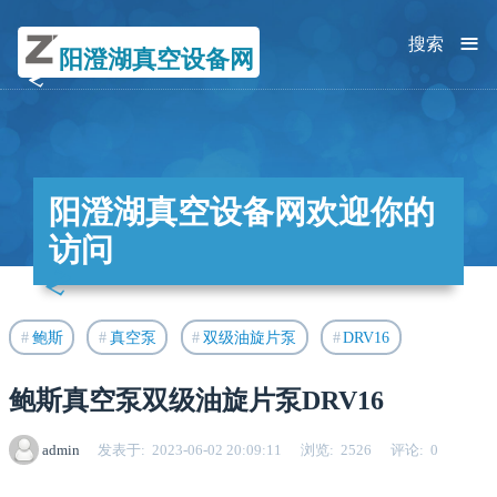
≡
搜索
阳澄湖真空设备网
阳澄湖真空设备网欢迎你的
访问
鲍斯
真空泵
双级油旋片泵
DRV16
鲍斯真空泵双级油旋片泵DRV16
admin
发表于
2023-06-02 20:09:11
浏览
2526
评论
0